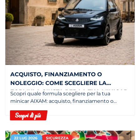
ACQUISTO, FINANZIAMENTO O
NOLEGGIO: COME SCEGLIERE LA
FORMULA GIUSTA PER LA TUA MINICAR
Scopri quale formula scegliere per la tua
minicar AIXAM: acquisto, finanziamento o
noleggio in base alle tue esigenze.
Scopri di più
22 LUG 2026
SICUREZZA